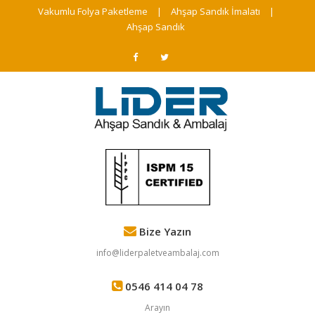
Vakumlu Folya Paketleme
|
Ahşap Sandık İmalatı
|
Ahşap Sandık
Bize Yazın
info@liderpaletveambalaj.com
0546 414 04 78
Arayın