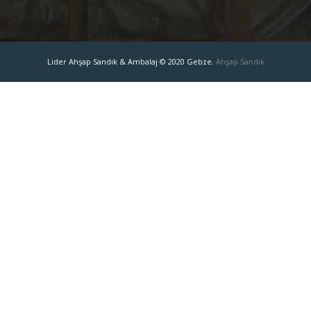
Lider Ahşap Sandık & Ambalaj © 2020 Gebze.
Ahşap Sandık