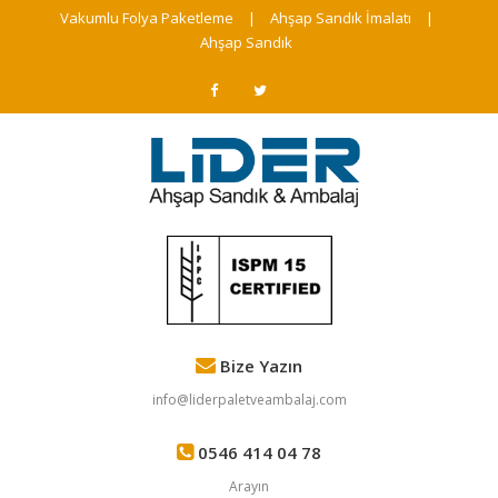
Vakumlu Folya Paketleme
|
Ahşap Sandık İmalatı
|
Ahşap Sandık
Bize Yazın
info@liderpaletveambalaj.com
0546 414 04 78
Arayın