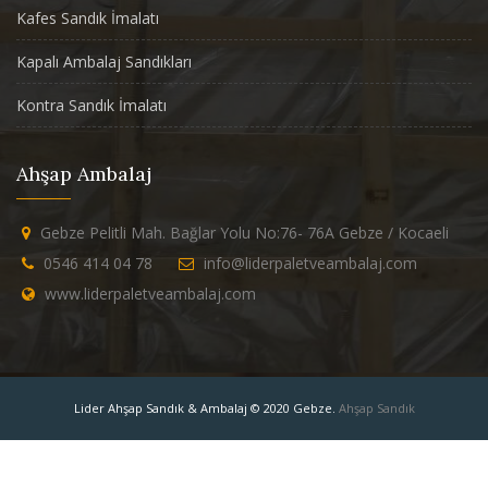
Kafes Sandık İmalatı
Kapalı Ambalaj Sandıkları
Kontra Sandık İmalatı
Ahşap Ambalaj
Gebze Pelitli Mah. Bağlar Yolu No:76- 76A Gebze / Kocaeli
0546 414 04 78
info@liderpaletveambalaj.com
www.liderpaletveambalaj.com
Lider Ahşap Sandık & Ambalaj © 2020 Gebze.
Ahşap Sandık