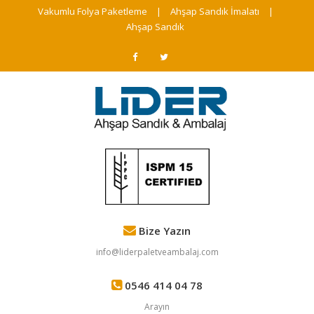
Vakumlu Folya Paketleme
|
Ahşap Sandık İmalatı
|
Ahşap Sandık
Bize Yazın
info@liderpaletveambalaj.com
0546 414 04 78
Arayın